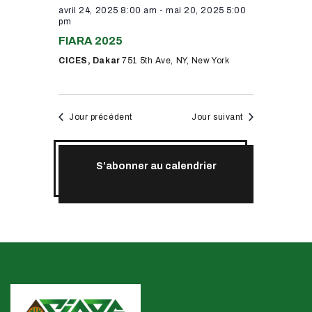
e
u
avril 24, 2025 8:00 am
-
mai 20, 2025 5:00
t
pm
n
v
n
e
FIARA 2025
u
d
CICES, Dakar
751 5th Ave, NY, New York
a
e
a
v
s
t
e
É
i
Jour précédent
Jour suivant
.
v
g
è
a
n
S’abonner au calendrier
t
e
i
m
o
e
n
n
t
d
e
v