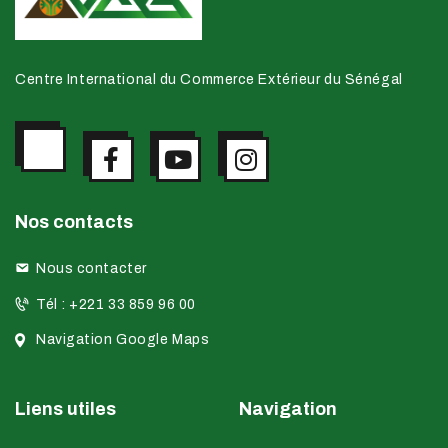
u
e
Centre International du Commerce Extérieur du Sénégal
s
É
v
è
n
Nos contacts
e
Nous contacter
m
Tél : +221 33 859 96 00
e
Navigation Google Maps
n
t
Liens utiles
Navigation
s