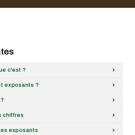
ntes
ue c'est ?
et exposants ?
 ?
 chiffres
 les exposants