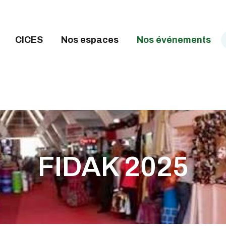
CCUEIL
ICES
CICES
Nos espaces
Nos événements
OS ESPACES
OS ÉVÉNEMENTS
GENDA
CTUALITÉ
ONTACT
FIDAK 2025