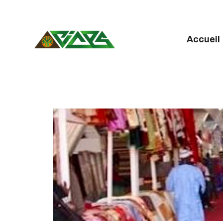
A
C
Accueil
N
N
A
A
C