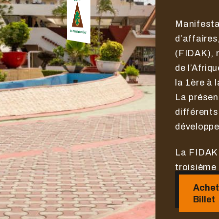
Manifestat
d’affaire
(FIDAK), 
de l’Afriq
la 1ère à 
La présenc
différents
développe
La FIDAK 
troisième 
Achet
Billet