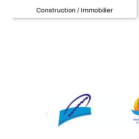
Hydraulique / Assainissement /
Travaux Publics