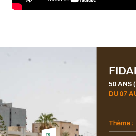
FIDAK
50 ANS 
DU 07 A
Thème : 