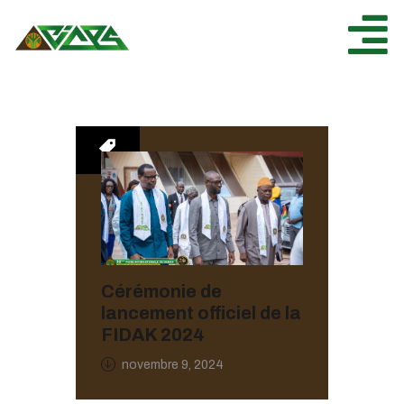
ACCUEIL
CICES
NOS ESPACES
NOS ÉVÉNEMENTS
AGENDA
ACTUALITÉ
CONTACT
Cérémonie de
lancement officiel de la
FIDAK 2024
novembre 9, 2024