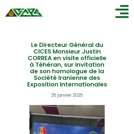
ACCUEIL
Le Directeur Général du
CICES
CICES Monsieur Justin
NOS ESPACES
CORREA en visite officielle
à Téhéran, sur invitation
NOS ÉVÉNEMENTS
de son homologue de la
AGENDA
Société Iranienne des
Exposition Internationales
ACTUALITÉ
25 janvier 2025
CONTACT